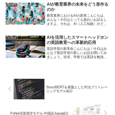
なデータを瞬時に分析し、個々の学習者
AIが教育業界の未来をどう形作る
英語教育
に最適な学習プ...
のか
教育業界におけるAIの新章こんにちは、
みんな！今日はとっても面白いお話をし
ますよ。それは、AI（人工知能）がどの
ように教育の世界を変えているかについ
てです。難しい言葉のように聞こえるか
もしれませんが、心配しないでくださ
AIを活用したスマートヘッドホン
英語教育
い。5歳のお友達にもわ...
の英語教育への革新的応用
英語学習の新革命こんにちは！今日はみ
んなで英語学習の新しいお話を聞いてみ
ましょう。近頃、学校では英語を勉強す
るのがもっと楽しくなってきているよ
ね。それはすごくかっこいいOla Friendス
マートヘッドセットがあるからなんだ。
この新しい技術...
StructBERTを基盤とした司法プリトレー
ニングモデル紹介
PoNet完形填空モデル-中国語-base紹介