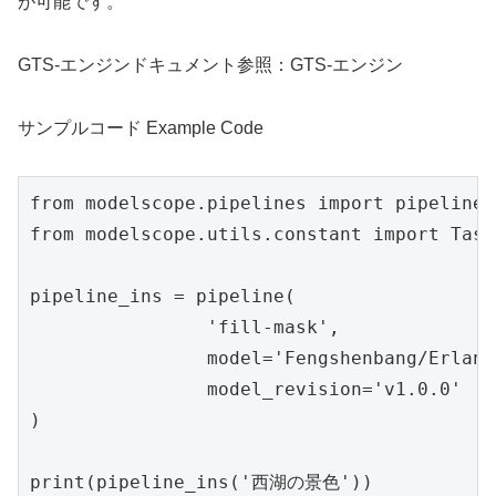
が可能です。
GTS-エンジンドキュメント参照：GTS-エンジン
サンプルコード Example Code
from modelscope.pipelines import pipeline

from modelscope.utils.constant import Tasks
pipeline_ins = pipeline(

                'fill-mask', 

                model='Fengshenbang/Erlang
                model_revision='v1.0.0'

)

print(pipeline_ins('西湖の景色'))