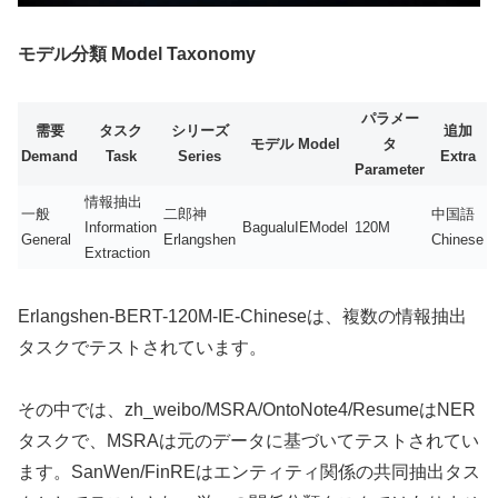
モデル分類 Model Taxonomy
パラメー
需要
タスク
シリーズ
追加
モデル Model
タ
Demand
Task
Series
Extra
Parameter
情報抽出
一般
二郎神
中国語
Information
BagualuIEModel
120M
General
Erlangshen
Chinese
Extraction
Erlangshen-BERT-120M-IE-Chineseは、複数の情報抽出
タスクでテストされています。
その中では、zh_weibo/MSRA/OntoNote4/ResumeはNER
タスクで、MSRAは元のデータに基づいてテストされてい
ます。SanWen/FinREはエンティティ関係の共同抽出タス