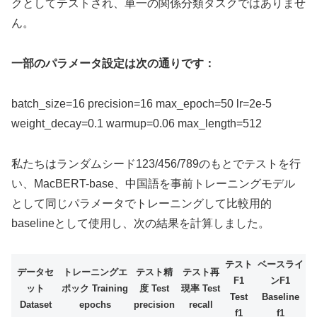
クとしてテストされ、単一の関係分類タスクではありませ
ん。
一部のパラメータ設定は次の通りです：
batch_size=16 precision=16 max_epoch=50 lr=2e-5
weight_decay=0.1 warmup=0.06 max_length=512
私たちはランダムシード123/456/789のもとでテストを行
い、MacBERT-base、中国語を事前トレーニングモデル
として同じパラメータでトレーニングして比較用的
baselineとして使用し、次の結果を計算しました。
テスト
ベースライ
データセ
トレーニングエ
テスト精
テスト再
F1
ンF1
ット
ポック Training
度 Test
現率 Test
Test
Baseline
Dataset
epochs
precision
recall
f1
f1