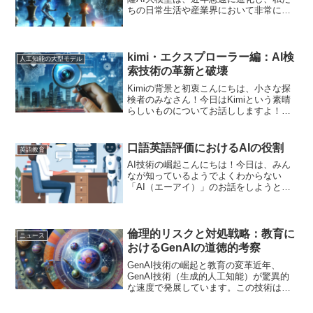
ちの日常生活や産業界において非常に重
要な役割を果たすようになっています。
AI大模型は、より複雑な問題を解決する
能力を持ち、特にビッグデータの解析や
言語処理といった...
kimi・エクスプローラー編：AI検
人工知能の大型モデル
索技術の革新と破壊
Kimiの背景と初衷こんにちは、小さな探
検者のみなさん！今日はKimiという素晴
らしいものについてお話ししますよ！そ
れはただの名前じゃないんです。Kimi
は、みんなが欲しい情報を見つける手助
けをする、とっても賢いお友達なんで
口語英語評価におけるAIの役割
英語教育
す。Kimiって...
AI技術の崛起こんにちは！今日は、みん
なが知っているようでよくわからない
「AI（エーアイ）」のお話をしようと思
います。AIって聞くと、なんだかロボッ
トや計算がすごく得意な機械を想像しち
ゃうかもしれないね。でも、実はAIはも
っと身近なものなん...
倫理的リスクと対処戦略：教育に
ニュース
おけるGenAIの道徳的考察
GenAI技術の崛起と教育の変革近年、
GenAI技術（生成的人工知能）が驚異的
な速度で発展しています。この技術は、
教育を始めとする多くの分野で革命をも
たらしています。例えば、GenAIは膨大