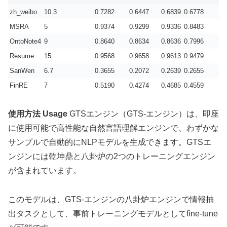
zh_weibo
10.3
0.7282
0.6447
0.6839
0.6778
MSRA
5
0.9374
0.9299
0.9336
0.8483
OntoNote4
9
0.8640
0.8634
0.8636
0.7996
Resume
15
0.9568
0.9658
0.9613
0.9479
SanWen
6.7
0.3655
0.2072
0.2639
0.2655
FinRE
7
0.5190
0.4274
0.4685
0.4559
使用方法 Usage
GTSエンジン（GTS-エンジン）は、即座
に使用可能で高性能な自然言語理解エンジンで、わずかな
サンプルで自動的にNLPモデルを生成できます。GTSエ
ンジンには乾坤鼎と八卦炉の2つのトレーニングエンジン
が含まれています。
このモデルは、GTS-エンジンの八卦炉エンジンで情報抽
出タスクとして、事前トレーニングモデルとしてfine-tune