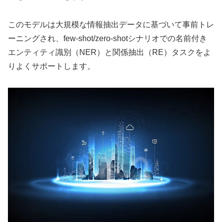
このモデルは大規模な情報抽出データに基づいて事前トレ
ーニングされ、few-shot/zero-shotシナリオでの名前付き
エンティティ識別（NER）と関係抽出（RE）タスクをよ
りよくサポートします。