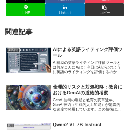
LINE
LinkedIn
コピー
関連記事
AIによる英語ライティング評価ツ
英語教育
ール
AI辅助の英語ライティング評価ツールと
は何かこんにちは！今日はAIがどのよう
に英語のライティングを評価するのかに
ついてお話しします。AIってなに？ま
ず、AIってなんだろう？AIは「人工知
能」のことです。AIはコンピュータの頭
倫理的リスクと対処戦略：教育に
ニュース
脳みたいなもので...
おけるGenAIの道徳的考察
GenAI技術の崛起と教育の変革近年、
GenAI技術（生成的人工知能）が驚異的
な速度で発展しています。この技術は、
教育を始めとする多くの分野で革命をも
たらしています。例えば、GenAIは膨大
なデータを瞬時に分析し、個々の学習者
Qwen2-VL-7B-Instruct
技術
に最適な学習プ...