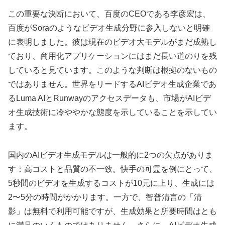
この重要な決断において、百度のCEOである李彦宏は、
百度がSoraのようなビデオ生成分野に参入しないと明確
に表明しました。彼は現在のビデオ大モデルがまだ成熟し
ており、商用化アプリケーションにはまだ長い道のりを残
していると見ています。このような判断は根拠のないもの
ではありません。世界をリードするAIビデオ生成企業であ
るLuma AIとRunwayのアクセスデータも、市場がAIビデ
オ生成技術に冷ややかな態度を示していることを示してい
ます。
国内のAIビデオ生成モデルは一般的に2つの欠点がありま
す：高コストと品質の不一致。快手の可霊を例にとって、
5秒間のビデオを生成するコストが10元に上り、生成には
2〜5分の時間がかかります。一方で、智普清言の「清
影」は無料で利用可能ですが、生成効果と所要時間はとも