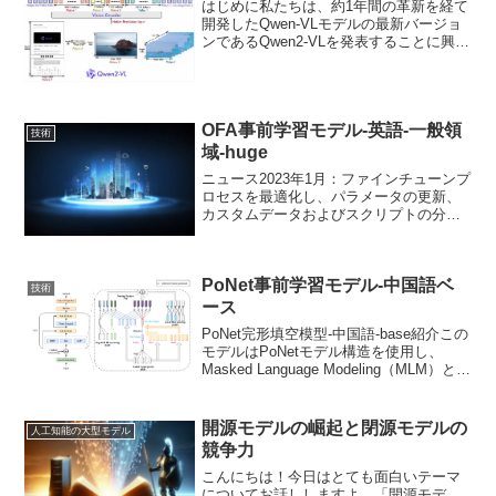
はじめに私たちは、約1年間の革新を経て
開発したQwen-VLモデルの最新バージョ
ンであるQwen2-VLを発表することに興奮
しています。Qwen2-VLの新機能は？主要
な強化点：各種解像度と比率の画像に対
するSoTAレベルの理解：Qwen2...
OFA事前学習モデル-英語-一般領
技術
域-huge
ニュース2023年1月：ファインチューンプ
ロセスを最適化し、パラメータの更新、
カスタムデータおよびスクリプトの分散
トレーニングなどをサポートしました。
詳細は、ファインチューンの例を参照し
てください。2022年11月：ModelScope
PoNet事前学習モデル-中国語ベ
1...
技術
ース
PoNet完形填空模型-中国語-base紹介この
モデルはPoNetモデル構造を使用し、
Masked Language Modeling（MLM）と
Sentence Structural Objective（SSO）の
プリトレインタスクを通じ...
開源モデルの崛起と閉源モデルの
人工知能の大型モデル
競争力
こんにちは！今日はとても面白いテーマ
についてお話ししますよ。「開源モデ