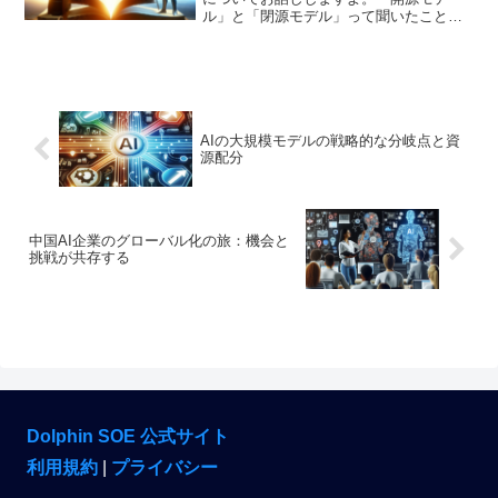
ル」と「閉源モデル」って聞いたことあ
りますか？もしかしたら、少し難しい言
葉かもしれませんが、心配しないでくだ
さい。ちょうど5歳の友達にも説明するよ
うに、簡単でわかりやすく...
AIの大規模モデルの戦略的な分岐点と資
源配分
中国AI企業のグローバル化の旅：機会と
挑戦が共存する
Dolphin SOE 公式サイト
利用規約
|
プライバシー