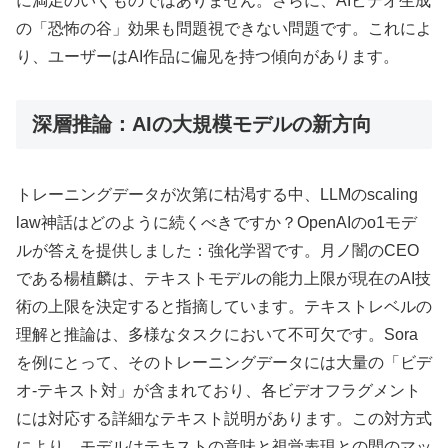
に満足のいくものではありません。さらに、AIビデオ生成
の「恐怖の谷」効果も問題視できない問題です。これによ
り、ユーザーはAI作品に偏见を持つ傾向があります。
深層推論：AIの大規模モデルの新方向
トレーニングデータが次第に枯渇する中、LLMのscaling
law神話はどのように続くべきですか？OpenAIのo1モデ
ルが答えを提供しました：強化学習です。月ノ闇のCEO
である楊植麟は、テキストモデルの能力上限が現在のAI技
術の上限を決定すると指摘しています。テキストレベルの
理解と推論は、多様なタスクにおいて不可欠です。Sora
を例にとって、そのトレーニングデータには大量の「ビデ
オ-テキスト対」が含まれており、各ビデオフラグメント
には対応する詳細なテキスト説明があります。この対方式
により、モデルはテキストの意味と視覚表現との間のマッ