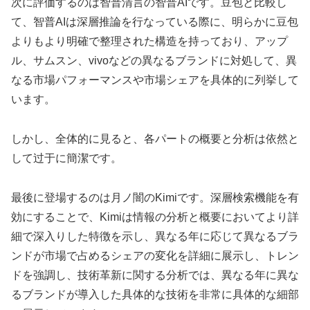
次に評価するのは智普清言の智普AIです。豆包と比較し
て、智普AIは深層推論を行なっている際に、明らかに豆包
よりもより明確で整理された構造を持っており、アップ
ル、サムスン、vivoなどの異なるブランドに対処して、異
なる市場パフォーマンスや市場シェアを具体的に列挙して
います。
しかし、全体的に見ると、各パートの概要と分析は依然と
して过于に簡潔です。
最後に登場するのは月ノ闇のKimiです。深層検索機能を有
効にすることで、Kimiは情報の分析と概要においてより詳
細で深入りした特徴を示し、異なる年に応じて異なるブラ
ンドが市場で占めるシェアの変化を詳細に展示し、トレン
ドを強調し、技術革新に関する分析では、異なる年に異な
るブランドが導入した具体的な技術を非常に具体的な細部