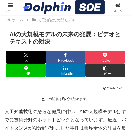
メニュー
ホーム
ホーム
人工知能の大型モデル
AIの大規模モデルの未来の発展：ビデオと
テキストの対決
X
Facebook
Pocket
LINE
LinkedIn
コピー
2024-11-20
この記事は
約7分
で読めます。
人工知能技術の急速な発展に伴い、AIの大規模モデルはす
でに技術分野のホットトピックとなっています。最近、バ
イトダンスがAI分野で起こした事件は業界全体の注目を集