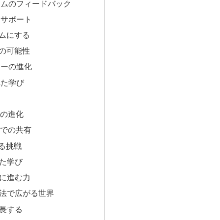
タイムのフィードバック
習サポート
ムにする
の可能性
ジーの進化
れた学び
習の進化
ィでの共有
する挑戦
じた学び
ずに進む力
方法で広がる世界
成長する