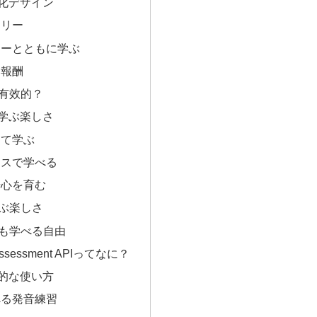
ム化デザイン
ーリー
クターとともに学ぶ
と報酬
有效的？
に学ぶ楽しさ
じて学ぶ
ースで学べる
奇心を育む
ぶ楽しさ
も学べる自由
n Assessment APIってなに？
体的な使い方
べる発音練習