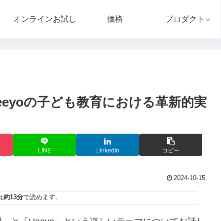
オンラインお試し
価格
プロダクト
eyoの子ども教育における革新的実
LINE
LinkedIn
コピー
2024-10-15
は
約13分
で読めます。