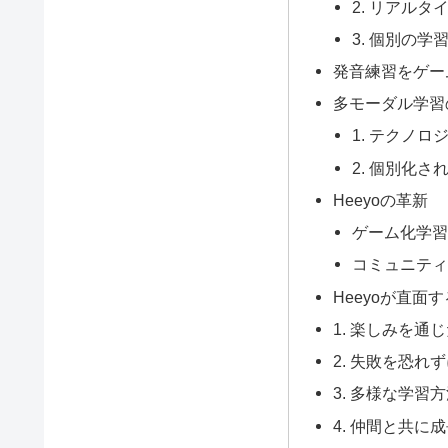
2. リアル
3. 個別の学
発音練習をゲー
多モーダル学習
1. テクノロ
2. 個別化さ
Heeyoの革新
ゲーム化学
コミュニテ
Heeyoが直面
1. 楽しみを通
2. 失敗を恐れ
3. 多様な学習
4. 仲間と共に