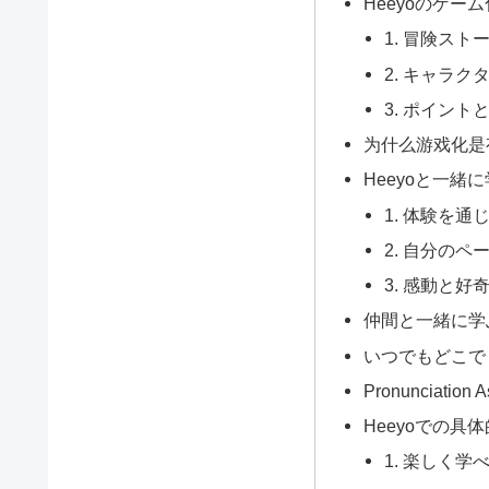
Heeyoのゲー
1. 冒険スト
2. キャラ
3. ポイント
为什么游戏化是
Heeyoと一緒
1. 体験を通
2. 自分のペ
3. 感動と好
仲間と一緒に学
いつでもどこで
Pronunciatio
Heeyoでの具
1. 楽しく学