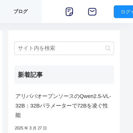
ブログ
ログ
新着記事
アリババオープンソースのQwen2.5-VL-
32B：32Bパラメーターで72Bを凌ぐ性
能
2025 年 3 月 27 日