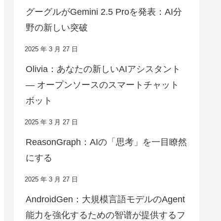
グーグルがGemini 2.5 Proを発表：AI分
野の新しい突破
2025 年 3 月 27 日
Olivia：あなたの新しいAIアシスタント
— オープンソースのスマートチャット
ボット
2025 年 3 月 27 日
ReasonGraph：AIの「思考」を一目瞭然
にする
2025 年 3 月 27 日
AndroidGen：大規模言語モデルのAgent
能力を強化するための智谱が提供するフ