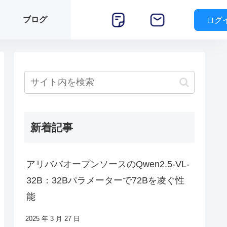
ブログ
ログ
新着記事
アリババオープンソースのQwen2.5-VL-
32B：32Bパラメーターで72Bを凌ぐ性
能
2025 年 3 月 27 日