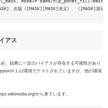
l_mask, model='damo/nlp_ponet_fill-mask_c
[MASK]、出版《[MASK][MASK]演义》、《[MASK]
イアス
ため、効果に一定のバイアスが存在する可能性があり
びpytorch 1.12環境でテストされていますが、他の環境
s.wikimedia.org/から来ています。