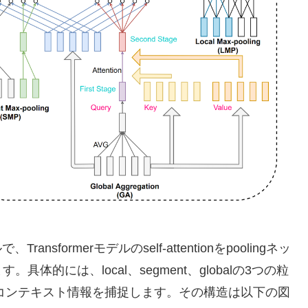
nsformerモデルのself-attentionをpoolingネッ
的には、local、segment、globalの3つの粒
り、コンテキスト情報を捕捉します。その構造は以下の図