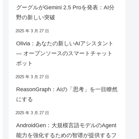
グーグルがGemini 2.5 Proを発表：AI分
野の新しい突破
2025 年 3 月 27 日
Olivia：あなたの新しいAIアシスタント
— オープンソースのスマートチャット
ボット
2025 年 3 月 27 日
ReasonGraph：AIの「思考」を一目瞭然
にする
2025 年 3 月 27 日
AndroidGen：大規模言語モデルのAgent
能力を強化するための智谱が提供するフ