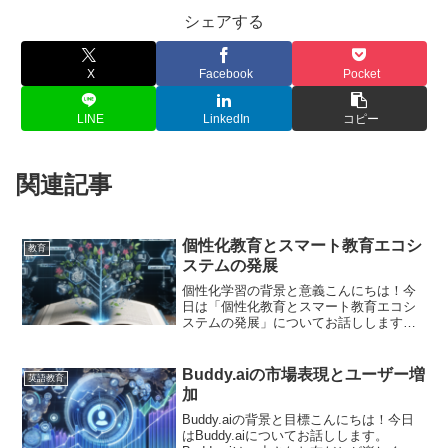
シェアする
X
Facebook
Pocket
LINE
LinkedIn
コピー
関連記事
個性化教育とスマート教育エコシ
教育
ステムの発展
個性化学習の背景と意義こんにちは！今
日は「個性化教育とスマート教育エコシ
ステムの発展」についてお話しします。
このテーマって、ちょっと難しそうに見
えるかもしれないけど、大丈夫だよ。み
んなで一緒に、少しずつわかっていきま
Buddy.aiの市場表現とユーザー増
英語教育
しょう！個性化学習って何...
加
Buddy.aiの背景と目標こんにちは！今日
はBuddy.aiについてお話しします。