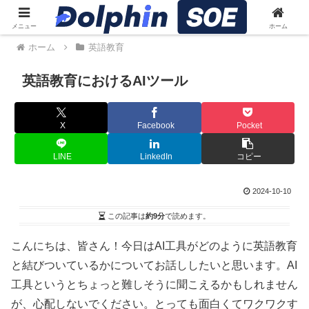
メニュー
ホーム
ホーム
英語教育
英語教育におけるAIツール
X
Facebook
Pocket
LINE
LinkedIn
コピー
2024-10-10
この記事は
約9分
で読めます。
こんにちは、皆さん！今日はAI工具がどのように英語教育
と結びついているかについてお話ししたいと思います。AI
工具というとちょっと難しそうに聞こえるかもしれません
が、心配しないでください。とっても面白くてワクワクす