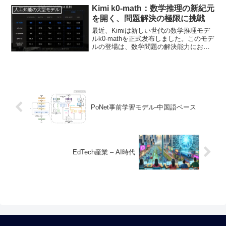
Kimi k0-math：数学推理の新紀元
人工知能の大型モデル
を開く、問題解決の極限に挑戦
最近、Kimiは新しい世代の数学推理モデ
ルk0-mathを正式发布しました。このモデ
ルの登場は、数学問題の解決能力におけ
る新しい突破を意味します。基準テスト
によると、k0-mathの数学能力は、世界を
リードするOpenAI o1シリーズのモ...
PoNet事前学習モデル-中国語ベース
EdTech産業 – AI時代