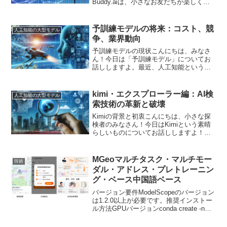
Buddy.aiは、小さなお友だちが楽しく学
べるように設計されたアプリです。この
アプリは特に英語を学ぶ子どもたちのた
めに作られていて、遊びながら英語のス
予訓練モデルの将来：コスト、競
人工知能の大型モデル
キル...
争、業界動向
予訓練モデルの現状こんにちは、みなさ
ん！今日は「予訓練モデル」についてお
話ししますよ。最近、人工知能という言
葉をよく耳にすると思いますが、その中
でも重要な役割を果たしているのが「予
訓練モデル」です。何だか難しそうに聞
kimi・エクスプローラー編：AI検
人工知能の大型モデル
こえるけど、心配しないで...
索技術の革新と破壊
Kimiの背景と初衷こんにちは、小さな探
検者のみなさん！今日はKimiという素晴
らしいものについてお話ししますよ！そ
れはただの名前じゃないんです。Kimi
は、みんなが欲しい情報を見つける手助
けをする、とっても賢いお友達なんで
MGeoマルチタスク・マルチモー
技術
す。Kimiって...
ダル・アドレス・プレトレーニン
グ・ベース中国語ベース
バージョン要件ModelScopeのバージョン
は1.2.0以上が必要です。推奨インストー
ル方法GPUバージョンconda create -n
py37testmaas python=3.7pip install
cryptography==...