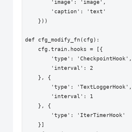
        'image': 'image',

        'caption': 'text'

    }))

def cfg_modify_fn(cfg):

    cfg.train.hooks = [{

        'type': 'CheckpointHook',

        'interval': 2

    }, {

        'type': 'TextLoggerHook',

        'interval': 1

    }, {

        'type': 'IterTimerHook'

    }]
