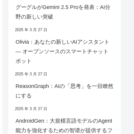
グーグルがGemini 2.5 Proを発表：AI分
野の新しい突破
2025 年 3 月 27 日
Olivia：あなたの新しいAIアシスタント
— オープンソースのスマートチャット
ボット
2025 年 3 月 27 日
ReasonGraph：AIの「思考」を一目瞭然
にする
2025 年 3 月 27 日
AndroidGen：大規模言語モデルのAgent
能力を強化するための智谱が提供するフ