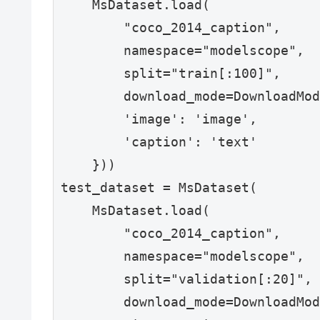
    MsDataset.load(

        "coco_2014_caption", 

        namespace="modelscope", 

        split="train[:100]",

        download_mode=DownloadMod
        'image': 'image',

        'caption': 'text'

    }))

test_dataset = MsDataset(

    MsDataset.load(

        "coco_2014_caption", 

        namespace="modelscope", 

        split="validation[:20]",

        download_mode=DownloadMod