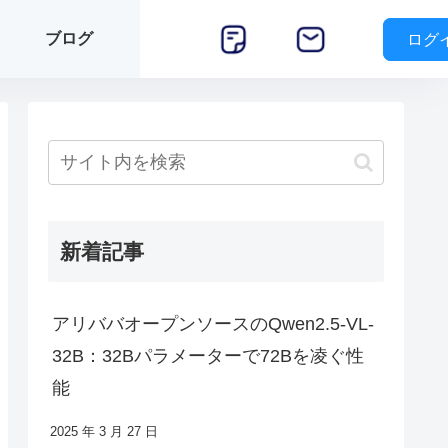
ブログ
ログ
新着記事
アリババオープンソースのQwen2.5-VL-
32B：32Bパラメーターで72Bを凌ぐ性
能
2025 年 3 月 27 日