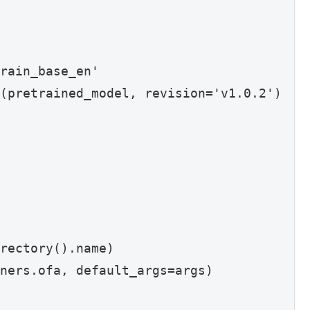
rain_base_en'

(pretrained_model, revision='v1.0.2')

rectory().name)

ners.ofa, default_args=args)
