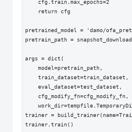
    cfg.train.max_epochs=2

    return cfg

pretrained_model = 'damo/ofa_pret
pretrain_path = snapshot_download
args = dict(

    model=pretrain_path,

    train_dataset=train_dataset,

    eval_dataset=test_dataset,

    cfg_modify_fn=cfg_modify_fn,

    work_dir=tempfile.TemporaryDi
trainer = build_trainer(name=Trai
trainer.train()