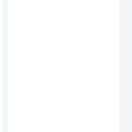
{

{
