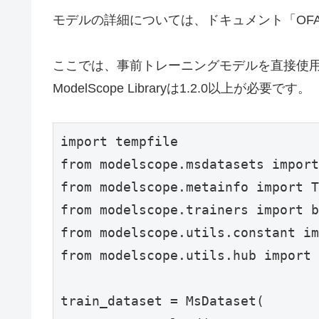
モデルの詳細については、ドキュメント「OFA
ここでは、事前トレーニングモデルを直接使用し
ModelScope Libraryは1.2.0以上が必要です。
import tempfile

from modelscope.msdatasets import
from modelscope.metainfo import T
from modelscope.trainers import b
from modelscope.utils.constant im
from modelscope.utils.hub import 
train_dataset = MsDataset(
