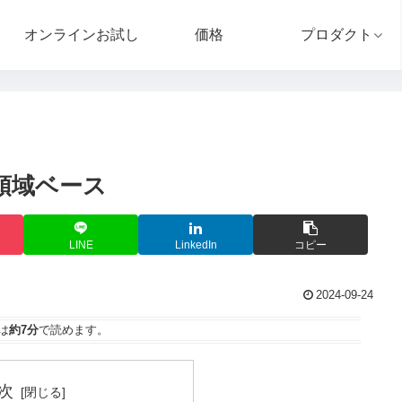
オンラインお試し
価格
プロダクト
般領域ベース
LINE
LinkedIn
コピー
2024-09-24
は
約7分
で読めます。
次