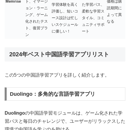
Memrise
ト、イマージ
価格は購
学習体験を高く
た学習パス、
ョン・ラーニ
読期間に
評価し、短いコ
柔軟な学習ス
ング、ゲーム
よって異
ース設計は忙し
タイル、コミ
化されたテス
なる
いスケジュール
ュニティサポ
ト、復習プラ
に優しい！
ート
ン
2024年ベスト中国語学習アプリリスト
この5つの中国語学習アプリを詳しく紹介します。
Duolingo：多角的な言語学習アプリ
Duolingo
の中国語学習モジュールは、ゲーム化された学
習パスと毎日のチャレンジで、ユーザーがリラックスした
環境で中国語を学ぶのを助ける。