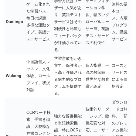
学習方法はユー
ゲーミフィケ
ゲーム化され
無料の基
ザーに人気があ
ーション学
た学習パス、
本コー
り、英語テスト
習、幅広いグ
毎日の課題、
ス、内蔵
Duolingo
サービスはその
ローバルユー
多様な運動タ
プログラ
利便性と迅速な
ザー層、英語
イプ、英語テ
ム、購読
フィードバック
テストサービ
ストサービス
サービス
が評価されてい
スの利便性
る。
学習意欲をかき
中国語個人レ
立て、保護者か
個人指導、一
コースと
ッスン、文化
ら高く評価され
流の教師陣、
サービス
Wukong
体験、ロール
る魅力的なプロ
世界的な教育
による価
プレイ、状況
グラムを提供す
賞と認定
格設定
対話
る。
ダウンロ
技術的リーダ
ードは無
OCRワード検
強力な辞書機能
ーシップ、臨
料、一部
索、手書き認
と単語検索機
機応変な対
のプレミ
識、大規模な
能、特にOCRと
応、ユーザー
アム機能
辞書コレクシ