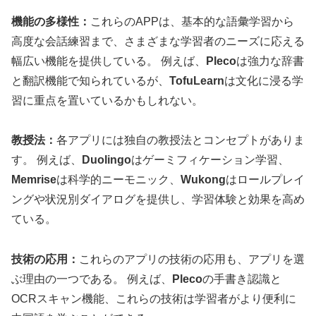
機能の多様性：
これらのAPPは、基本的な語彙学習から
高度な会話練習まで、さまざまな学習者のニーズに応える
幅広い機能を提供している。 例えば、
Pleco
は強力な辞書
と翻訳機能で知られているが、
TofuLearn
は文化に浸る学
習に重点を置いているかもしれない。
教授法：
各アプリには独自の教授法とコンセプトがありま
す。 例えば、
Duolingo
はゲーミフィケーション学習、
Memrise
は科学的ニーモニック、
Wukong
はロールプレイ
ングや状況別ダイアログを提供し、学習体験と効果を高め
ている。
技術の応用：
これらのアプリの技術の応用も、アプリを選
ぶ理由の一つである。 例えば、
Pleco
の手書き認識と
OCRスキャン機能、これらの技術は学習者がより便利に