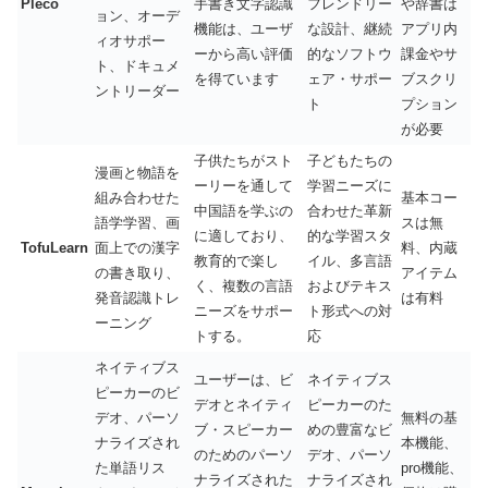
Pleco
手書き文字認識
フレンドリー
や辞書は
ョン、オーデ
機能は、ユーザ
な設計、継続
アプリ内
ィオサポー
ーから高い評価
的なソフトウ
課金やサ
ト、ドキュメ
を得ています
ェア・サポー
ブスクリ
ントリーダー
ト
プション
が必要
子供たちがスト
子どもたちの
漫画と物語を
ーリーを通して
学習ニーズに
組み合わせた
基本コー
中国語を学ぶの
合わせた革新
語学学習、画
スは無
に適しており、
的な学習スタ
TofuLearn
面上での漢字
料、内蔵
教育的で楽し
イル、多言語
の書き取り、
アイテム
く、複数の言語
およびテキス
発音認識トレ
は有料
ニーズをサポー
ト形式への対
ーニング
トする。
応
ネイティブス
ユーザーは、ビ
ネイティブス
ピーカーのビ
デオとネイティ
ピーカーのた
デオ、パーソ
無料の基
ブ・スピーカー
めの豊富なビ
ナライズされ
本機能、
のためのパーソ
デオ、パーソ
た単語リス
pro機能、
ナライズされた
ナライズされ