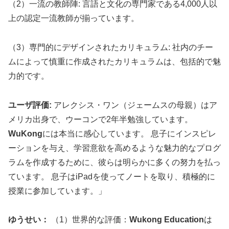
（2）一流の教師陣: 言語と文化の専門家である4,000人以
上の認定一流教師が揃っています。
（3）専門的にデザインされたカリキュラム: 社内のチー
ムによって慎重に作成されたカリキュラムは、包括的で魅
力的です。
ユーザ評価:
アレクシス・ワン（ジェームスの母親）はア
メリカ出身で、ウーコンで2年半勉強しています。
WuKong
には本当に感心しています。 息子にインスピレ
ーションを与え、学習意欲を高めるような魅力的なプログ
ラムを作成するために、彼らは明らかに多くの努力を払っ
ています。 息子はiPadを使ってノートを取り、積極的に
授業に参加しています。」
ゆうせい：
（1）世界的な評価：
Wukong Education
は