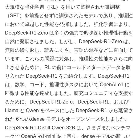
大規模な強化学習（RL）を用いて監視された微調整
（SFT）を前提とせずに訓練されたモデルであり、推理性
において卓越した性能を発揮しました。強化学習により、
DeepSeek-R1-Zero は多くの強力で興味深い推理性行動を
自然に発展させました。しかし、DeepSeek-R1-Zero は、
無限の繰り返し、読みにくさ、言語の混在などに直面して
います。これらの問題に対処し、推理性の性能をさらに向
上させるために、RL の前にコールドスタートデータを取
り入れた DeepSeek-R1 をご紹介します。DeepSeek-R1
は、数学、コード、推理性タスクにおいて OpenAI-o1 に
匹敵する性能を達成しました。研究コミュニティを支援す
るために、DeepSeek-R1-Zero、DeepSeek-R1、および
Llama と Qwen をベースにした DeepSeek-R1 から蒸留さ
れた 6 つの.dense モデルをオープンソース化しました。
DeepSeek-R1-Distill-Qwen-32B は、さまざまなベンチマ
ークで OpenAI-o1-mini を上回り、dense モデルの新しい