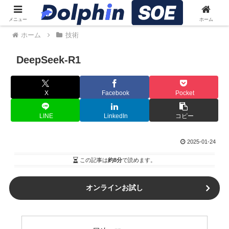
メニュー
ホーム
ホーム
技術
DeepSeek-R1
X
Facebook
Pocket
LINE
LinkedIn
コピー
2025-01-24
この記事は
約8分
で読めます。
オンラインお試し