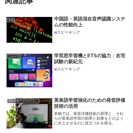
関連記事
中国語・英語混在音声認識システ
技術
ムの性能向上
aiスピーキング
学而思学習機とETSの協力：在宅
ニュース
試験の新紀元
aiスピーキング
英単語学習強化のための発音評価
言語学習アプリケーション
技術の活用
本稿では、発音評価技術の原理と、それ
らが英単語学習の効率と効果をどのよう
に向上させるのに役立つかを探る。