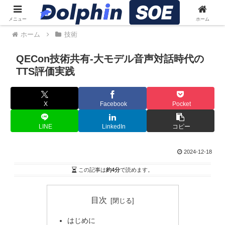
メニュー
ホーム
ホーム
技術
QECon技術共有-大モデル音声対話時代の
TTS評価実践
X
Facebook
Pocket
LINE
LinkedIn
コピー
2024-12-18
この記事は
約4分
で読めます。
目次
はじめに