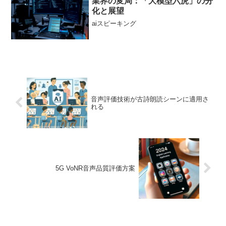
業界の変局：「大模型六虎」の分
化と展望
aiスピーキング
音声評価技術が古詩朗読シーンに適用さ
れる
5G VoNR音声品質評価方案