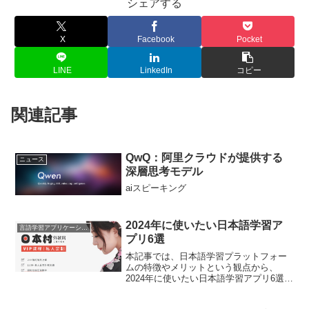
シェアする
X
Facebook
Pocket
LINE
LinkedIn
コピー
関連記事
QwQ：阿里クラウドが提供する
ニュース
深層思考モデル
aiスピーキング
2024年に使いたい日本語学習ア
言語学習アプリケーション
プリ6選
本記事では、日本語学習プラットフォー
ムの特徴やメリットという観点から、
2024年に使いたい日本語学習アプリ6選を
ご紹介します。