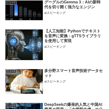
グーグルのGemma 3：AIの新時
ニュース
代を切り開く強力なエンジン
aiスピーキング
【人工知能】Pythonでテキスト
技術
を音声に変換：gTTSライブラリ
を使用して実現
aiスピーキング
多分野スマート音声技術データセ
ニュース
ット
aiスピーキング
DeepSeekの爆発的人気と中国AI
ニュース