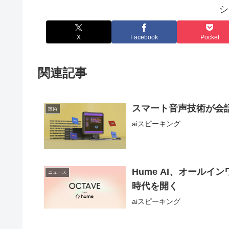
シ
X
Facebook
Pocket
関連記事
スマート音声技術が会
技術
aiスピーキング
Hume AI、オールイ
ニュース
時代を開く
aiスピーキング