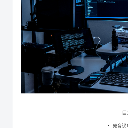
目
発音誤