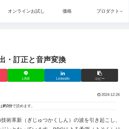
オンラインお試し
価格
プロダクト
出・訂正と音声変換
LINE
LinkedIn
コピー
2024-12-26
は
約3分
で読めます。
の技術革新（ぎじゅつかくしん）の波を引き起こし、