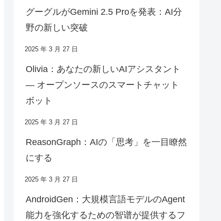
グーグルがGemini 2.5 Proを発表：AI分
野の新しい突破
2025 年 3 月 27 日
Olivia：あなたの新しいAIアシスタント
— オープンソースのスマートチャット
ボット
2025 年 3 月 27 日
ReasonGraph：AIの「思考」を一目瞭然
にする
2025 年 3 月 27 日
AndroidGen：大規模言語モデルのAgent
能力を強化するための智谱が提供するフ