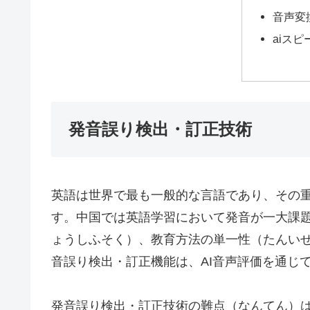
音声変
aiス
発音誤り検出・訂正技術
英語は世界で最も一般的な言語であり、その
す。中国では英語学習において発音が一大課
ょうしふそく）、教育方法の単一性（たんい
音誤り検出・訂正機能は、AI音声評価を通じ
発音誤り検出・訂正技術の難点（なんてん）