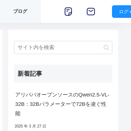
ブログ
ログ
新着記事
アリババオープンソースのQwen2.5-VL-
32B：32Bパラメーターで72Bを凌ぐ性
能
2025 年 3 月 27 日